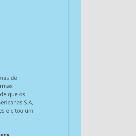
rmas de 
ormas 
de que os 
ricanas S.A, 
es e citou um 
ssa 