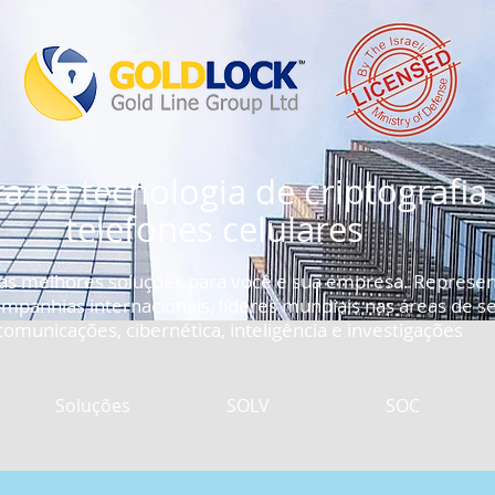
ra na tecnologia de criptografia
telefones celulares
 as melhores soluções para você e sua empresa. Represe
companhias internacionais, líderes mundiais nas áreas de 
omunicações, cibernética, inteligência e investigações
Soluções
SOLV
SOC