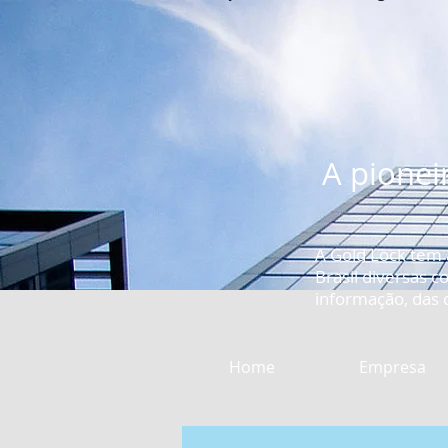
A pionei
A Gold Lock tem
Brasil diversas 
informação, das c
Home
Empresa