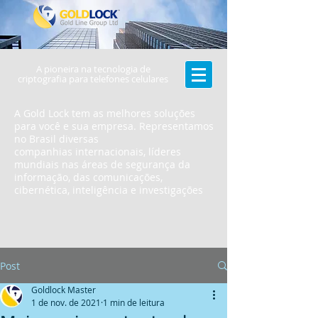
A pioneira na tecnologia de
criptografia para telefones celulares
A Gold Lock tem as melhores soluções
para você e sua empresa. Representamos
no Brasil diversas
companhias internacionais, líderes
mundiais nas áreas de segurança da
informação, das comunicações,
cibernética, inteligência e investigações
Post
Goldlock Master
1 de nov. de 2021
1 min de leitura