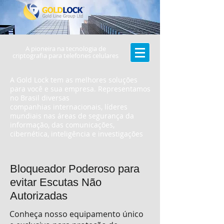
A pioneira na tecnologia de
criptografia para telefones celulares
A Gold Lock tem as melhores soluções
para você e sua empresa. Representamos
no Brasil diversas
companhias internacionais, líderes
mundiais nas áreas de segurança da
informação, das comunicações,
cibernética, inteligência e investigações
Bloqueador Poderoso para
evitar Escutas Não
Autorizadas
Conheça nosso equipamento único