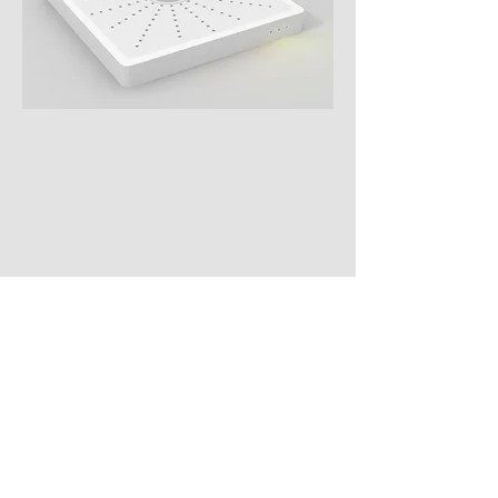
Bloqueador
de gravaçã
o
#
,
#Bloqueador de escuta, #Anti
Grampo, #Sistema de prevenção de
#sala
gravações em sala de reunião,
segura, #sala blindada
, #sala de
reunião anti escuta, #sala de
reuniões, #sala protegida