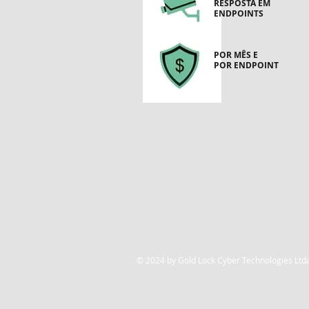
RESPOSTA EM
ENDPOINTS
POR MÊS E
POR ENDPOINT
Watchtower365 soc in a box
© 2024 by Gold Lock Cyber Techno