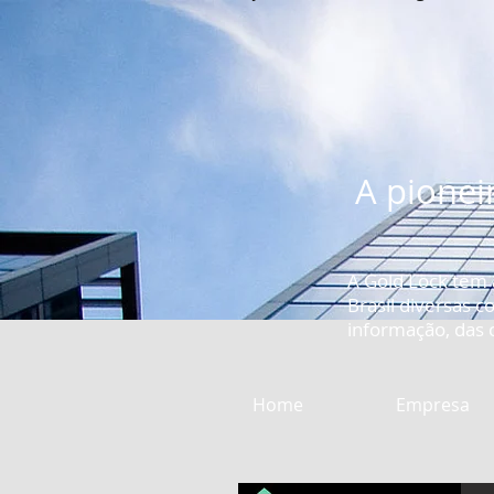
A pionei
A Gold Lock tem
Brasil diversas 
informação, das c
Home
Empresa