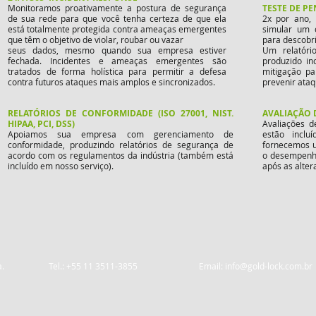
Monitoramos proativamente a postura de segurança
TESTE DE P
de sua rede para que você tenha certeza de que ela
2x por ano, 
está totalmente protegida contra ameaças emergentes
simular um c
que têm o objetivo de violar, roubar ou vazar
para descobri
seus dados, mesmo quando sua empresa estiver
Um relatóri
fechada. Incidentes e ameaças emergentes são
produzido in
tratados de forma holística para permitir a defesa
mitigação p
contra futuros ataques mais amplos e sincronizados.
prevenir ataq
RELATÓRIOS DE CONFORMIDADE (ISO 27001, NIST.
AVALIAÇÃO 
HIPAA, PCI, DSS)
Avaliações d
Apoiamos sua empresa com gerenciamento de
estão inclu
conformidade, produzindo relatórios de segurança de
fornecemos u
acordo com os regulamentos da indústria (também está
o desempenho
incluído em nosso serviço).
após as alter
logies Ltda. Tel.: +55 11 3511-3855 Email:
info@gold-lock.com.br