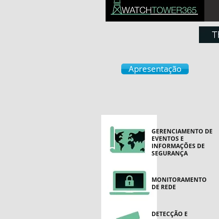
Watchto
wer365
SOC In A
Apresentação
BOX
GERENCIAMENTO DE
EVENTOS E
INFORMAÇÕES DE
SEGURANÇA
MONITORAMENTO
DE REDE
DETECÇÃO E