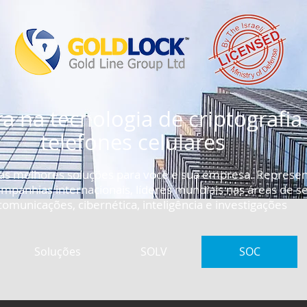
ra na tecnologia de criptografia
telefones celulares
 as melhores soluções para você e sua empresa. Represe
companhias internacionais, líderes mundiais nas áreas de 
omunicações, cibernética, inteligência e investigações
Soluções
SOLV
SOC