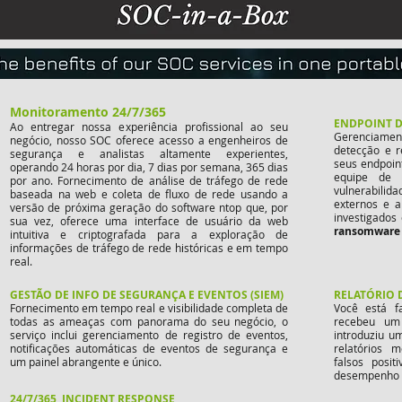
Monitoramento 24/7/365
ENDPOINT D
Ao entregar nossa experiência profissional ao seu
Gerenciament
negócio, nosso SOC oferece acesso a engenheiros de
detecção e r
segurança e analistas altamente experientes,
seus endpoin
operando 24 horas por dia, 7 dias por semana, 365 dias
equipe de 
por ano. Fornecimento de análise de tráfego de rede
vulnerabili
baseada na web e coleta de fluxo de rede usando a
externos e a
versão de próxima geração do software ntop que, por
investigados
sua vez, oferece uma interface de usuário da web
ransomware
intuitiva e criptografada para a exploração de
informações de tráfego de rede históricas e em tempo
real.
GESTÃO DE INFO DE SEGURANÇA E EVENTOS (SIEM)
RELATÓRIO 
Fornecimento em tempo real e visibilidade completa de
Você está f
todas as ameaças com panorama do seu negócio, o
recebeu um 
serviço inclui gerenciamento de registro de eventos,
introduziu u
notificações automáticas de eventos de segurança e
relatórios 
um painel abrangente e único.
falsos posi
desempenho 
24/7/365 INCIDENT RESPONSE