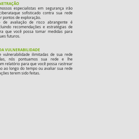
ENETRAÇÃO
nossos especialistas em segurança irão
iberataque sofisticado contra sua rede
r pontos de exploração.
o de avaliação de risco abrangente é
cluindo recomendações e estratégias de
ara que você possa tomar medidas para
ues futuros.
DA VULNERABILIDADE
e vulnerabilidade ilimitadas de sua rede
ídas, nós pontuamos sua rede e lhe
m relatório para que você possa rastrear
 ao longo do tempo ou avaliar sua rede
ações terem sido feitas.