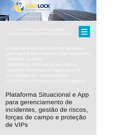
A pioneira na tecnologia de
criptografia para telefones celulares
A Gold Lock tem as melhores soluções
para você e sua empresa. Representamos
no Brasil diversas
companhias internacionais, líderes
mundiais nas áreas de segurança da
informação, das comunicações,
cibernética, inteligência e investigações
Plataforma Situacional e App
para gerenciamento de
incidentes, gestão de riscos,
forças de campo e proteção
de VIPs