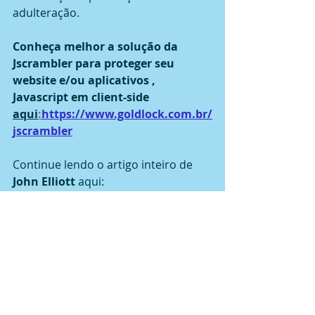
adulteração.
Conheça melhor a solução da 
Jscrambler para proteger seu 
website e/ou aplicativos , 
Javascript em client-
side 
aqui
:
https://www.goldlock.com.br/
jscrambler
Continue lendo o artigo inteiro de 
John Elliott
 aqui: 
https://blog.jscrambler.com/preventi
ng-skimming-attacks-enabling-pci-
dss-compliance/