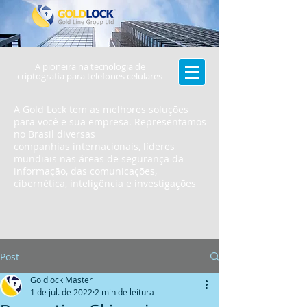
A pioneira na tecnologia de
criptografia para telefones celulares
A Gold Lock tem as melhores soluções
para você e sua empresa. Representamos
no Brasil diversas
companhias internacionais, líderes
mundiais nas áreas de segurança da
informação, das comunicações,
cibernética, inteligência e investigações
Post
Goldlock Master
1 de jul. de 2022
2 min de leitura