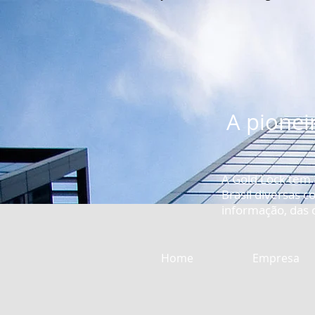
A pionei
A Gold Lock tem
Brasil diversas 
informação, das c
Home
Empresa