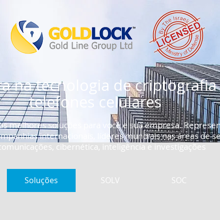
ra na tecnologia de criptografia
telefones celulares
 as melhores soluções para você e sua empresa. Represe
companhias internacionais, líderes mundiais nas áreas de 
omunicações, cibernética, inteligência e investigações
Soluções
SOLV
SOC