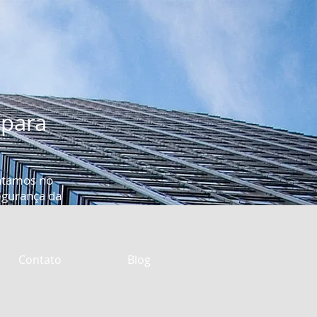
 para
ntamos no
segurança da
Contato
Blog