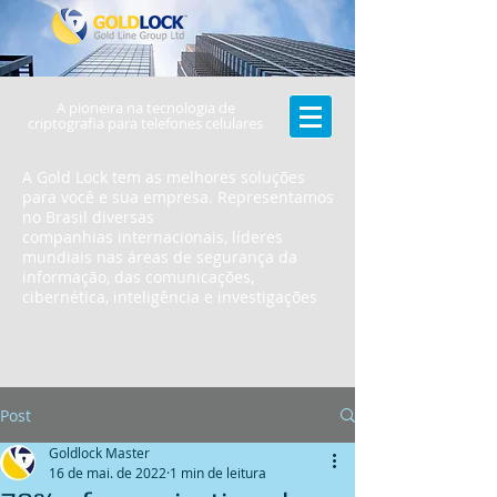
A pioneira na tecnologia de
criptografia para telefones celulares
A Gold Lock tem as melhores soluções
para você e sua empresa. Representamos
no Brasil diversas
companhias internacionais, líderes
mundiais nas áreas de segurança da
informação, das comunicações,
cibernética, inteligência e investigações
Post
Goldlock Master
16 de mai. de 2022
1 min de leitura