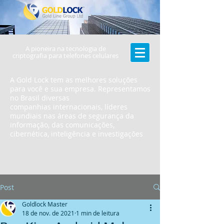
A pioneira na tecnologia de
criptografia para telefones celulares
A Gold Lock tem as melhores soluções
para você e sua empresa. Representamos
no Brasil diversas
companhias internacionais, líderes
mundiais nas áreas de segurança da
informação, das comunicações,
cibernética, inteligência e investigações
Post
Goldlock Master
18 de nov. de 2021
1 min de leitura