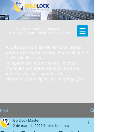
A pioneira na tecnologia de
criptografia para telefones celulares
A Gold Lock tem as melhores soluções
para você e sua empresa. Representamos
no Brasil diversas
companhias internacionais, líderes
mundiais nas áreas de segurança da
informação, das comunicações,
cibernética, inteligência e investigações
Post
Goldlock Master
2 de mar. de 2022
1 min de leitura